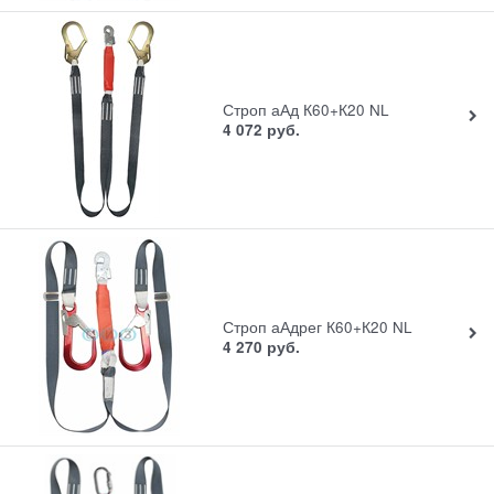
Строп аАд К60+К20 NL
4 072
руб.
Строп аАдрег К60+К20 NL
4 270
руб.