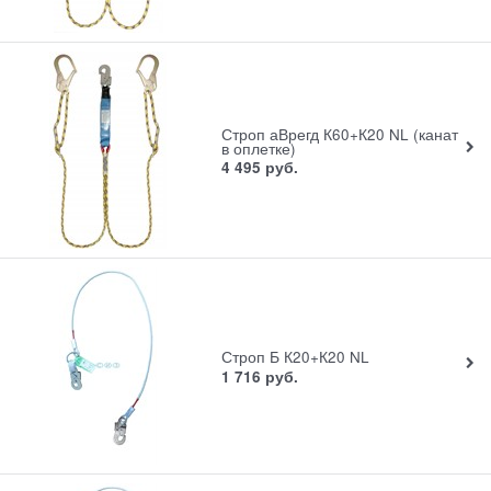
Строп аВрегд К60+К20 NL (канат
в оплетке)
4 495
руб.
Строп Б К20+К20 NL
1 716
руб.