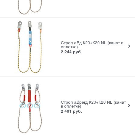
Строп аВд К20+К20 NL (канат в
оплетке)
2 244
руб.
Строп аВрегд К20+К20 NL (канат
в оплетке)
2 401
руб.