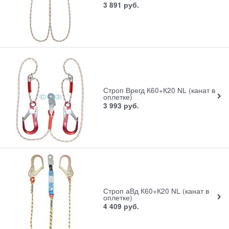
3 891
руб.
Строп Врегд К60+К20 NL (канат в
оплетке)
3 993
руб.
Строп аВд К60+К20 NL (канат в
оплетке)
4 409
руб.