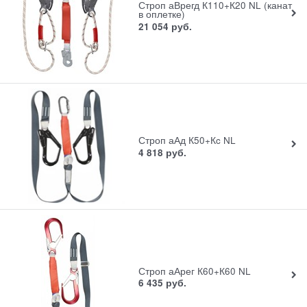
Строп аВрегд К110+К20 NL (канат
в оплетке)
21 054
руб.
Строп аАд К50+Кc NL
4 818
руб.
Строп аАрег К60+К60 NL
6 435
руб.