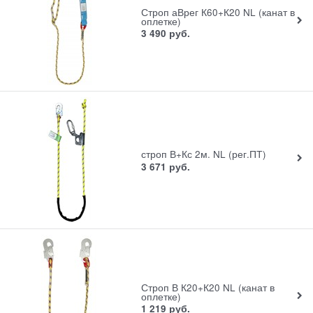
Строп аВрег К60+К20 NL (канат в
оплетке)
3 490
руб.
строп В+Кс 2м. NL (рег.ПТ)
3 671
руб.
Строп В К20+К20 NL (канат в
оплетке)
1 219
руб.