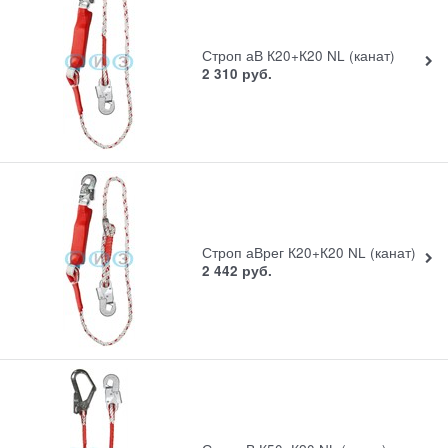
Строп аВ К20+К20 NL (канат)
2 310
руб.
Строп аВрег К20+К20 NL (канат)
2 442
руб.