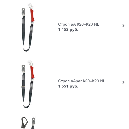
Строп аА К20+К20 NL
1 452
руб.
Строп аАрег К20+К20 NL
1 551
руб.