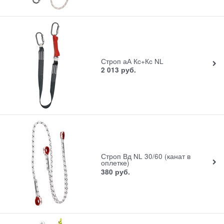
Строп аА Кc+Кc NL
2 013
руб.
Строп Вд NL 30/60 (канат в
оплетке)
380
руб.