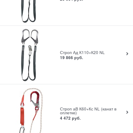
Строп Ад К110+К20 NL
19 866
руб.
Строп аВ К60+Кс NL (канат в
оплетке)
4 472
руб.