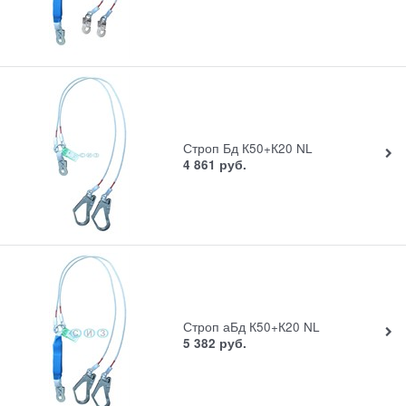
Строп Бд К50+К20 NL
4 861
руб.
Строп аБд К50+К20 NL
5 382
руб.