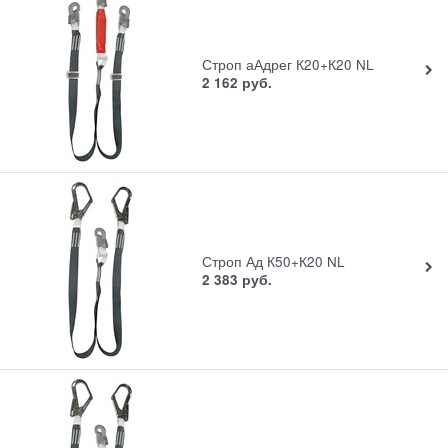
Строп аАдрег К20+К20 NL
2 162
руб.
Строп Ад К50+К20 NL
2 383
руб.