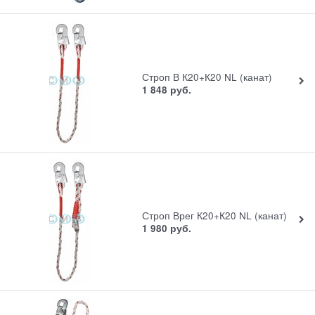
Строп В К20+К20 NL (канат)
1 848
руб.
Строп Врег К20+К20 NL (канат)
1 980
руб.