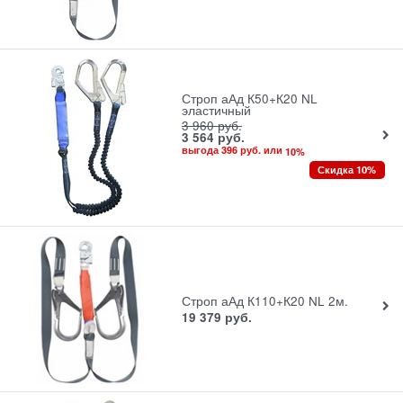
Строп аАд К50+К20 NL
эластичный
3 960
руб.
3 564
руб.
выгода
396 руб.
или
10
%
Скидка 10%
Строп аАд К110+К20 NL 2м.
19 379
руб.