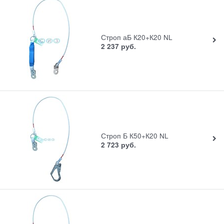
Строп аБ К20+К20 NL
2 237
руб.
Строп Б К50+К20 NL
2 723
руб.