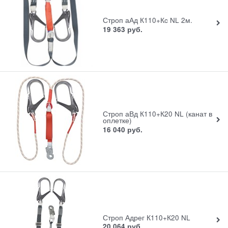
Строп аАд К110+Кc NL 2м.
19 363
руб.
Строп аВд К110+К20 NL (канат в
оплетке)
16 040
руб.
Строп Адрег К110+К20 NL
20 064
руб.