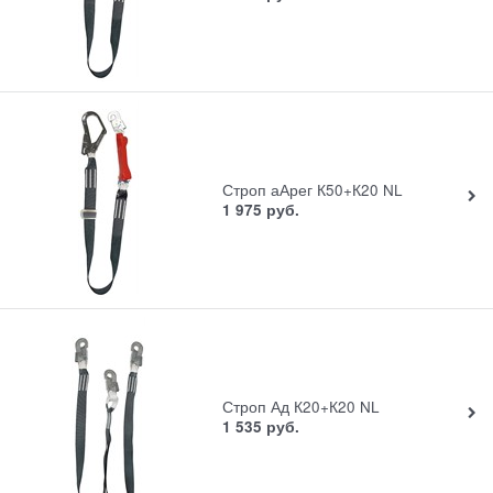
Строп аАрег К50+К20 NL
1 975
руб.
Строп Ад К20+К20 NL
1 535
руб.