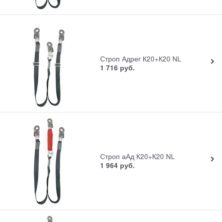
Строп Адрег К20+К20 NL
1 716
руб.
Строп аАд К20+К20 NL
1 964
руб.