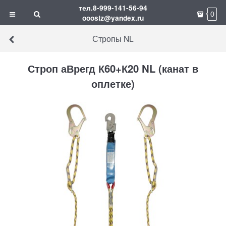
тел.8-999-141-56-94
0
ooosiz@yandex.ru
Стропы NL
Строп аВрегд К60+К20 NL (канат в
оплетке)