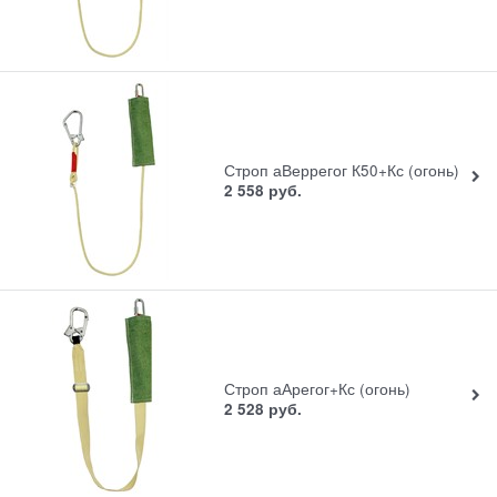
Строп аВеррегог К50+Кс (огонь)
2 558
руб.
Строп аАрегог+Кс (огонь)
2 528
руб.