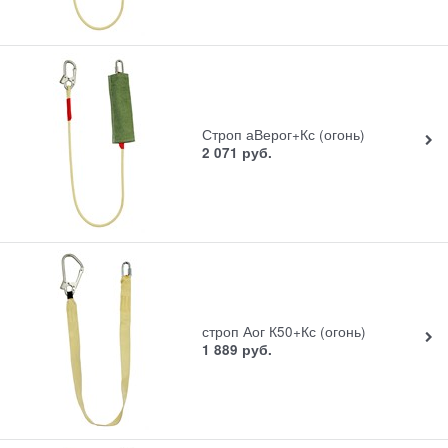
Строп аВерог+Кс (огонь)
2 071
руб.
строп Аог К50+Кс (огонь)
1 889
руб.