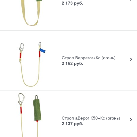
2 173
руб.
Строп Веррегог+Кс (огонь)
2 162
руб.
Строп аВерог К50+Кс (огонь)
2 137
руб.