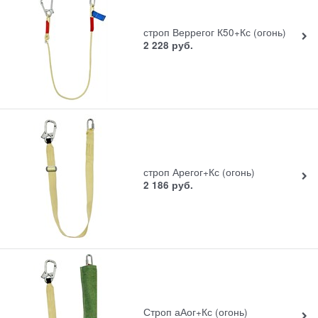
строп Веррегог К50+Кс (огонь)
2 228
руб.
строп Арегог+Кс (огонь)
2 186
руб.
Строп аАог+Кс (огонь)