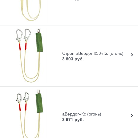
Строп аВердог К50+Кс (огонь)
3 803
руб.
аВердог+Кс (огонь)
3 671
руб.