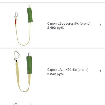
Строп аВеррегог+Кс (огонь)
2 492
руб.
Строп аАог К50+Кс (огонь)
2 239
руб.