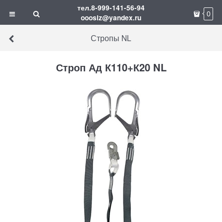
тел.8-999-141-56-94
0
ooosiz@yandex.ru
Стропы NL
Строп Ад К110+К20 NL