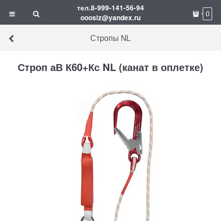
тел.8-999-141-56-94
0
ooosiz@yandex.ru
Стропы NL
Строп аВ К60+Кс NL (канат в оплетке)