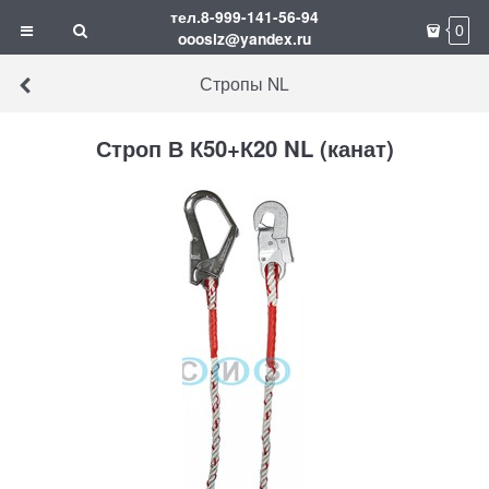
тел.8-999-141-56-94
0
ooosiz@yandex.ru
Стропы NL
Строп В К50+К20 NL (канат)