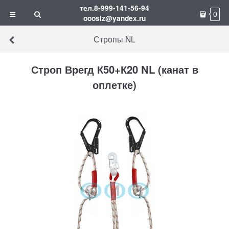
тел.8-999-141-56-94
0
ooosiz@yandex.ru
Стропы NL
Строп Врегд К50+К20 NL (канат в
оплетке)