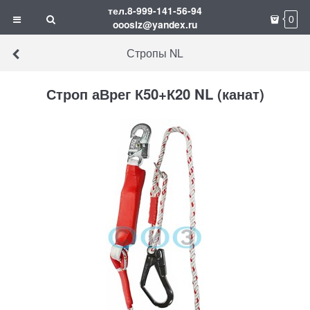
тел.8-999-141-56-94
0
ooosiz@yandex.ru
Стропы NL
Строп аВрег К50+К20 NL (канат)