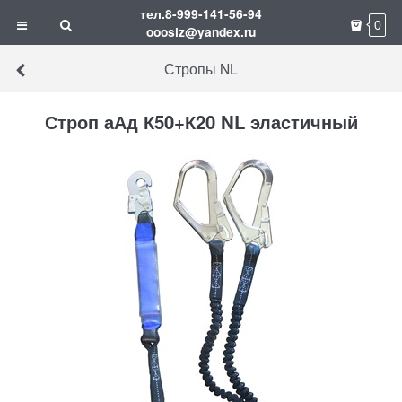
тел.8-999-141-56-94
0
ooosiz@yandex.ru
Стропы NL
Строп аАд К50+К20 NL эластичный