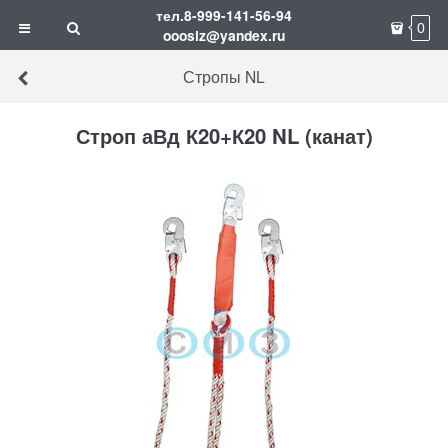
тел.8-999-141-56-94
0
ooosiz@yandex.ru
Стропы NL
Строп аВд К20+К20 NL (канат)