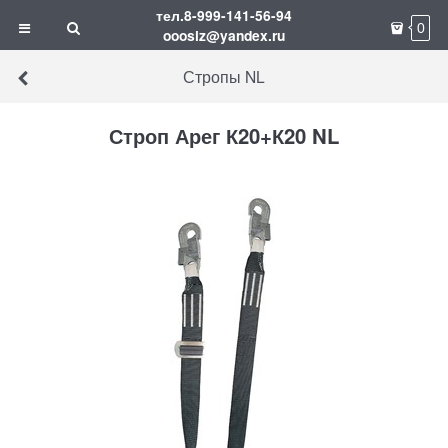
тел.8-999-141-56-94
0
ooosiz@yandex.ru
Стропы NL
Строп Арег К20+К20 NL