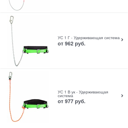
УС 1 Г - Удерживающая система
от
962
руб.
УС 1 В ук - Удерживающая
система
от
977
руб.