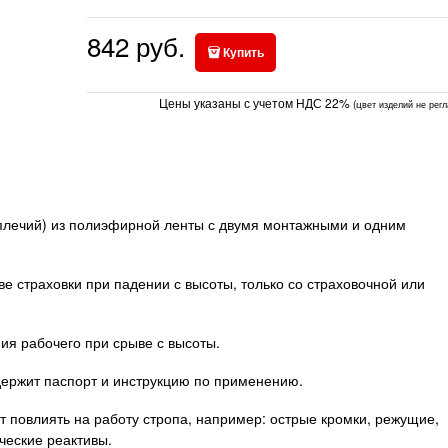
842
руб.
Купить
Цены указаны с учетом НДС 22%
(ц
вет изделий не рег
уплечий) из полиэфирной ленты с двумя монтажными и одним
ве страховки при падении с высоты, только со страховочной или
ия рабочего при срыве с высоты.
держит паспорт и инструкцию по применению.
 повлиять на работу стропа, например: острые кромки, режущие,
ческие реактивы.