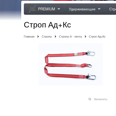
PREMIUM
Удерживающие
Стр
Строп Ад+Кс
Главная
Стропы
Стропы А - лента
Строп Ад+Кс
Увеличить