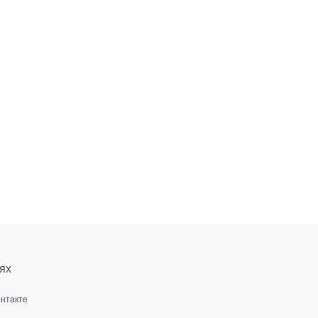
ях
онтакте