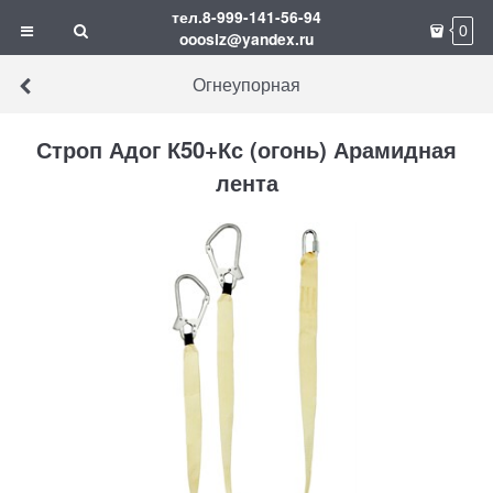
тел.8-999-141-56-94
0
ooosiz@yandex.ru
Огнеупорная
Строп Адог К50+Кс (огонь) Арамидная
лента