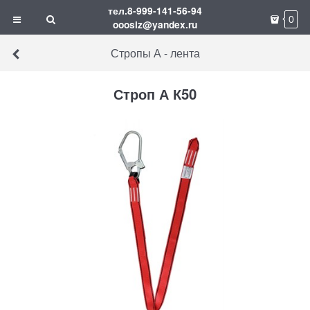
тел.8-999-141-56-94
0
ooosiz@yandex.ru
Стропы А - лента
Строп А К50