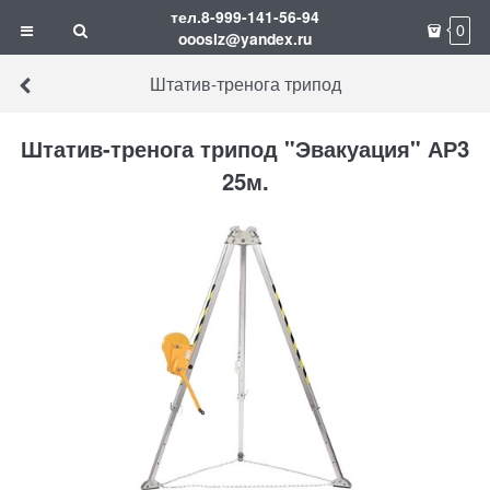
тел.8-999-141-56-94
0
ooosiz@yandex.ru
Штатив-тренога трипод
Штатив-тренога трипод "Эвакуация" АР3
25м.