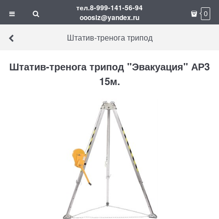
тел.8-999-141-56-94
0
ooosiz@yandex.ru
Штатив-тренога трипод
Штатив-тренога трипод "Эвакуация" АР3
15м.