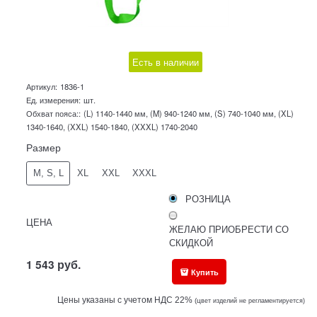
Есть в наличии
Артикул:
1836-1
Ед. измерения:
шт.
Обхват пояса::
(L) 1140-1440 мм, (M) 940-1240 мм, (S) 740-1040 мм, (XL)
1340-1640, (XXL) 1540-1840, (XXXL) 1740-2040
Размер
M, S, L
XL
XXL
XXXL
РОЗНИЦА
ЦЕНА
ЖЕЛАЮ ПРИОБРЕСТИ СО
СКИДКОЙ
1 543
руб.
Купить
Цены указаны с учетом НДС 22%
(ц
вет изделий не регламентируется)