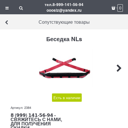
тел.8-999-141-56-94
0
ooosiz@yandex.ru
Сопутствующие товары
Беседка NLs
Есть в наличии
Артикул:
2384
𝟴 (𝟵𝟵𝟵) 𝟭𝟰𝟭-𝟱𝟲-𝟵𝟰 -
СВЯЖИТЕСЬ С НАМИ,
ДЛЯ ПОЛУЧЕНИЯ
СКИДКИ