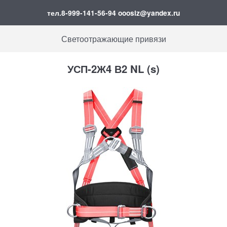
тел.8-999-141-56-94 ooosiz@yandex.ru
Светоотражающие привязи
УСП-2Ж4 В2 NL (s)