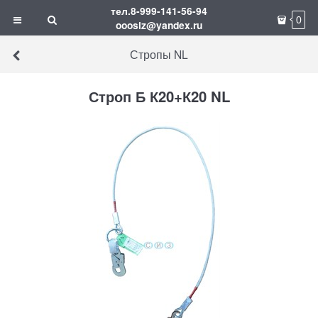
тел.8-999-141-56-94
0
ooosiz@yandex.ru
Стропы NL
Строп Б К20+К20 NL