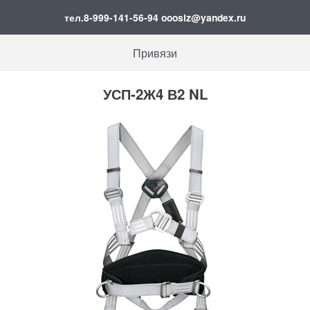
тел.8-999-141-56-94 ooosiz@yandex.ru
Привязи
УСП-2Ж4 В2 NL